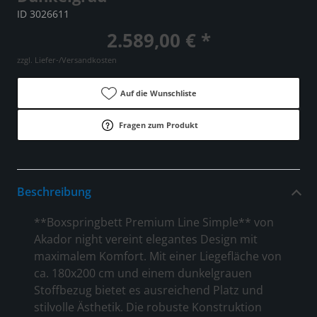
ID 3026611
2.589,00 € *
zzgl. Liefer-/Versandkosten
Auf die Wunschliste
Fragen zum Produkt
Beschreibung
**Boxspringbett Premium Line Simple** von
Akador night vereint elegantes Design mit
maximalem Komfort. Mit einer Liegefläche von
ca. 180x200 cm und einem dunkelgrauen
Stoffbezug bietet es ausreichend Platz und
stilvolle Ästhetik. Die robuste Konstruktion