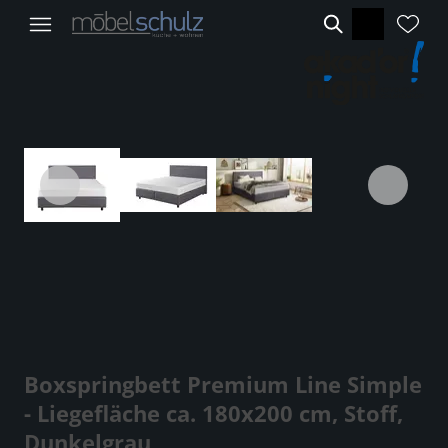
Boxspringbett Premium Line Simple
- Liegefläche ca. 180x200 cm, Stoff,
Dunkelgrau