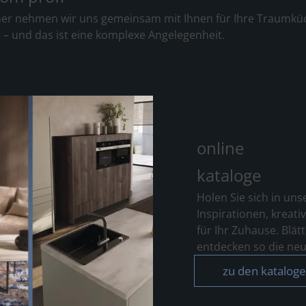
aher nehmen wir uns gemeinsam mit Ihnen für Ihre Traumküche 
e – und das ist eine komplexe Angelegenheit.
online
kataloge
Holen Sie sich in un
Inspirationen, kreati
für Ihr Zuhause. Bl
entdecken so die ne
zu den katalog