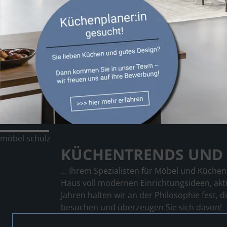
möbel
schulz
KÜCHENTRENDS UND 
... Ihrem Spezialisten für Möbel und Küche
Haus voll modernen Einrichtungsideen, ak
Jahren halten wir an der Philosophie fest,
besuchen und überzeugen Sie sich davon!