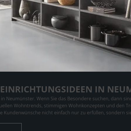
EINRICHTUNGSIDEEN IN NEU
n in Neumünster. Wenn Sie das Besondere suchen, dann sind 
tuellen Wohntrends, stimmigen Wohnkonzepten und den Tren
 die Kundenwünsche nicht einfach nur zu erfüllen, sondern s