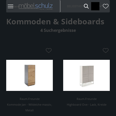
BELIEBTHEIT
Filtern
Kommoden & Sideboards
4 Suchergebnisse
Raum.Freunde
Raum.Freunde
Kommode Jan - Wildeiche massiv,
Highboard Ove - Lack, Kreide
Metall