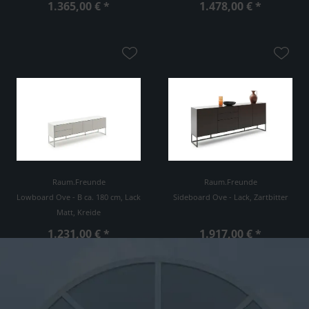
1.365,00 € *
1.478,00 € *
Raum.Freunde
Raum.Freunde
Lowboard Ove - B ca. 180 cm, Lack
Sideboard Ove - Lack, Zartbitter
Matt, Kreide
1.231,00 € *
1.917,00 € *