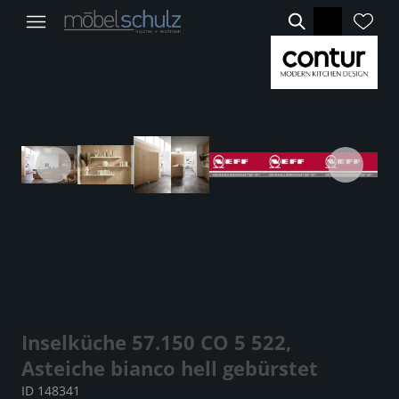
Inselküche 57.150 CO 5 522,
Asteiche bianco hell gebürstet
ID 148341