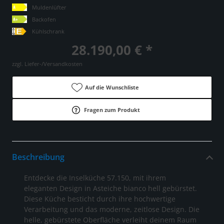
Muldenlüfter
Backofen
Kühlschrank
28.190,00 € *
zzgl. Liefer-/Versandkosten
Auf die Wunschliste
Fragen zum Produkt
Beschreibung
Entdecke die Inselküche 57.150, mit ihrem
eleganten Design in Asteiche bianco hell gebürstet.
Diese Küche besticht durch ihre hochwertige
Verarbeitung und das moderne, zeitlose Design. Die
helle, gebürstete Oberfläche verleiht deinem Raum