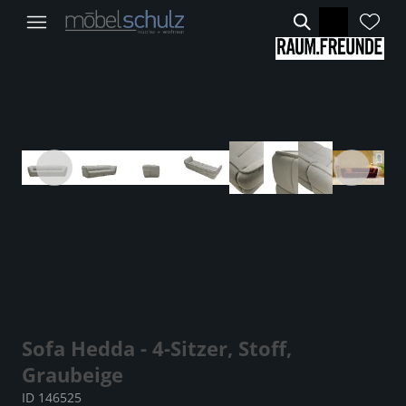
Sofa Hedda - 4-Sitzer, Stoff,
Graubeige
ID 146525