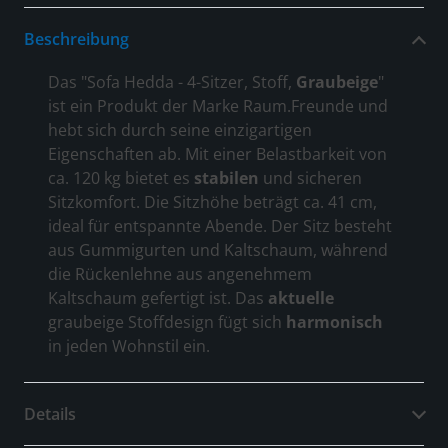
Beschreibung
Das "Sofa Hedda - 4-Sitzer, Stoff,
Graubeige
"
ist ein Produkt der Marke Raum.Freunde und
hebt sich durch seine einzigartigen
Eigenschaften ab. Mit einer Belastbarkeit von
ca. 120 kg bietet es
stabilen
und sicheren
Sitzkomfort. Die Sitzhöhe beträgt ca. 41 cm,
ideal für entspannte Abende. Der Sitz besteht
aus Gummigurten und Kaltschaum, während
die Rückenlehne aus angenehmem
Kaltschaum gefertigt ist. Das
aktuelle
graubeige Stoffdesign fügt sich
harmonisch
in jeden Wohnstil ein.
Details