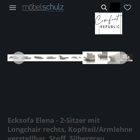
Ecksofa Elena - 2-Sitzer mit
Longchair rechts, Kopfteil/Armlehne
verstellbar, Stoff, Silbergrau