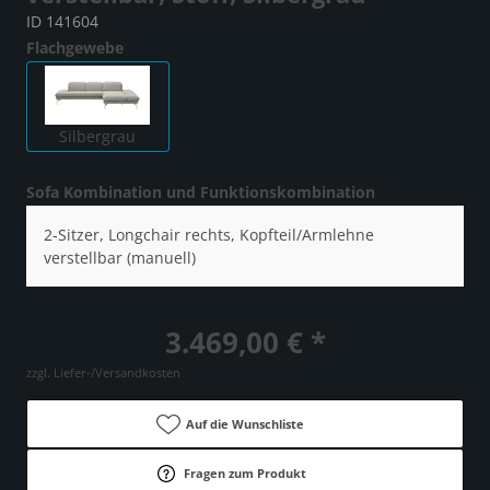
ID 141604
Flachgewebe
Silbergrau
Sofa Kombination und Funktionskombination
2-Sitzer, Longchair rechts, Kopfteil/Armlehne
verstellbar (manuell)
3.469,00 € *
zzgl. Liefer-/Versandkosten
Auf die Wunschliste
Fragen zum Produkt