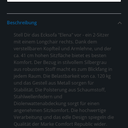
Beschreibung
Stell Dir das Ecksofa "Elena" vor - ein 2-Sitzer
mit einem Longchair rechts. Dank dem
verstellbaren Kopfteil und Armlehne, und der
ca. 41 cm hohen Sitzfläche bietet es besten
Komfort. Der Bezug in stilvollem Silbergrau
aus robustem Stoff macht es zum Blickfang in
jedem Raum. Die Belastbarkeit von ca. 120 kg
und das Gestell aus Metall sorgen für
Stabilität. Die Polsterung aus Schaumstoff,
Stahlwellenfedern und
Diolenwattenabdeckung sorgt für einen
angenehmen Sitzkomfort. Die hochwertige
Verarbeitung und das edle Design spiegeln die
Qualität der Marke Comfort Republic wider.