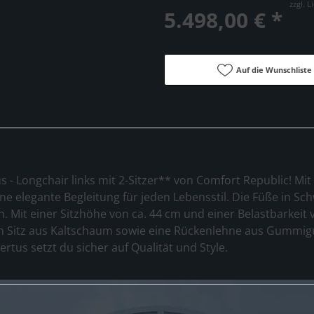
zzgl. 
5.498,00 € *
Auf die Wunschliste
 - Longchair links mit 2-Sitzer** von Comfort Republic! Mi
ine elegante Begleitung für jeden Lebensstil. Die Füße in 
. Mit einer Sitzhöhe von ca. 44 cm und einer Belastbarkeit 
in Sitz aus Kaltschaum sowie eine Rückenlehne aus Gummig
rtus setzt du sicher auf Qualität und Style.