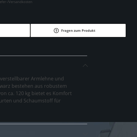
Liefer-/Versandkosten
Fragen zum Produkt
t verstellbarer Armlehne und
Schwarz bestehen aus robustem
von ca. 120 kg bietet es Komfort
urten und Schaumstoff für