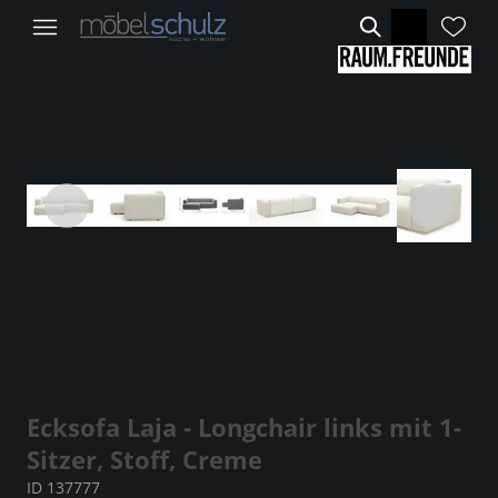
Ecksofa Laja - Longchair links mit 1-
Sitzer, Stoff, Creme
ID 137777