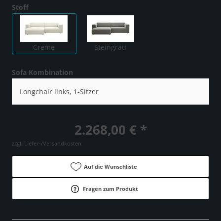
Stoff
Creme
Steingrau
Sofa Kombination
Longchair links, 1-Sitzer
2.268,00 € *
zzgl. Liefer-/Versandkosten
Auf die Wunschliste
Fragen zum Produkt