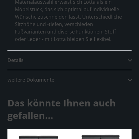
Materialauswahl erweist sich Lotta als ein
Möbelstück, das sich optimal auf individuelle
Wünsche zuschneiden lässt. Unterschiedliche
Sitzhöhe und -tiefen, verschieden
Fußvarianten und diverse Funktionen, Stoff
oder Leder - mit Lotta bleiben Sie flexibel.
Details
weitere Dokumente
Das könnte Ihnen auch
gefallen...