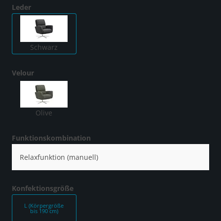
Leder
Schwarz
Velour
Olive
Funktionskombination
Relaxfunktion (manuell)
Konfektionsgröße
L (Körpergröße
bis 190 cm)