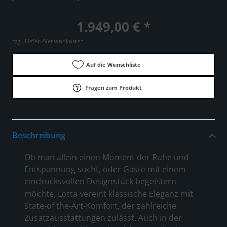
1.949,00 € *
zzgl. Liefer-/Versandkosten
Auf die Wunschliste
Fragen zum Produkt
Beschreibung
Ob man allein einen Moment der Ruhe und
Entspannung sucht, oder Gäste mit einem
eindrucksvollen Designstück begeistern
möchte, Lotta vereint klassische Eleganz mit
State-of the-Art-Komfort, der zahlreiche
Zusatzausstattungen zulässt. Auch in der