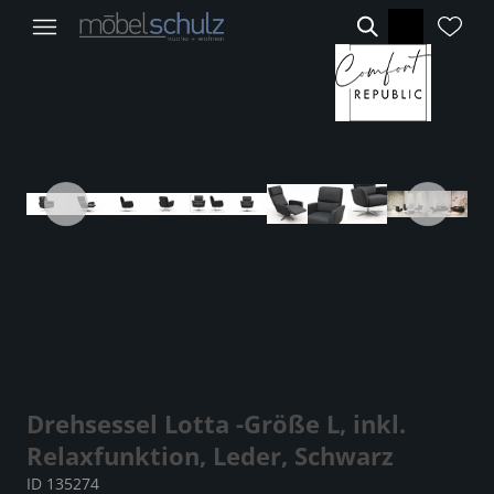
Drehsessel Lotta -Größe L, inkl.
Relaxfunktion, Leder, Schwarz
ID 135274