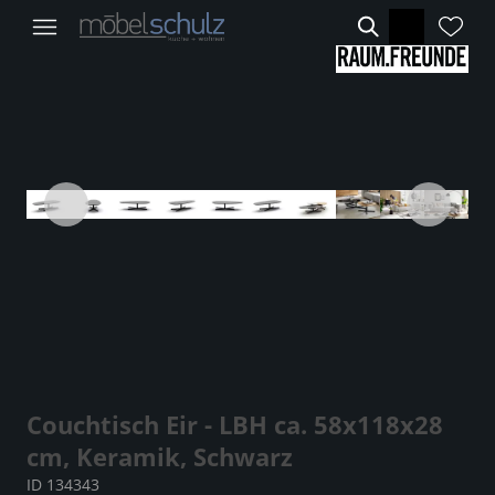
Couchtisch Eir - LBH ca. 58x118x28
cm, Keramik, Schwarz
ID 134343