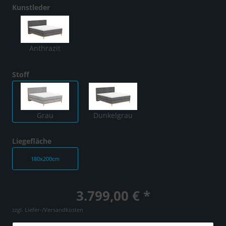
Kunstleder
Anthrazit
Stoff
Grau
Dunkelgrau
Liegefläche
180x200cm
3.799,00 € *
zzgl. Liefer-/Versandkosten