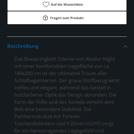
Auf die Wunschliste
Fragen zum Produkt
Beschreibung
Das Boxspringbett Odense von Akador Night
mit einer komfortablen Liegefläche von ca.
180x200 cm ist der ultimative Traum aller
Schlafbegeisterten. Der graue Stoffbezug wirkt
zeitlos und elegant, während das Gestell in
holzfarbener Optik das Design abrunden. Die
Form der Füße und des Sockels verleiht dem
Bett eine besondere Stabilität. Die
Partnermatratze mit Tonnen-
Taschenfederkern und 9 Zonen H2/H3 sorgt
für ein hervorragendes Liegegefühl und