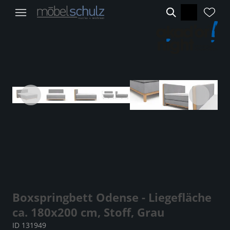
Boxspringbett Odense - Liegefläche
ca. 180x200 cm, Stoff, Grau
ID 131949