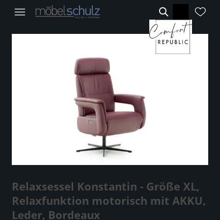
Relaxsessel Konstantin - Größe XL,
Relaxfunktion motorisch mit AKKU,
Leder, Bordeaux