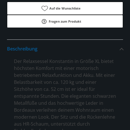
Auf die Wunschliste
Fragen zum Produkt
Beschreibung
Der Relaxsessel Konstantin in Größe XL bietet
höchsten Komfort mit einer motorisch
betriebenen Relaxfunktion und Akku. Mit einer
Belastbarkeit von ca. 120 kg und einer
Sitzhöhe von ca. 52 cm ist er ideal für
entspannte Stunden. Die eleganten schwarzen
Metallfüße und das hochwertige Leder in
Bordeaux verleihen deinem Wohnraum einen
modernen Look. Der Sitz und die Rückenlehne
aus HR-Schaum, unterstützt durch