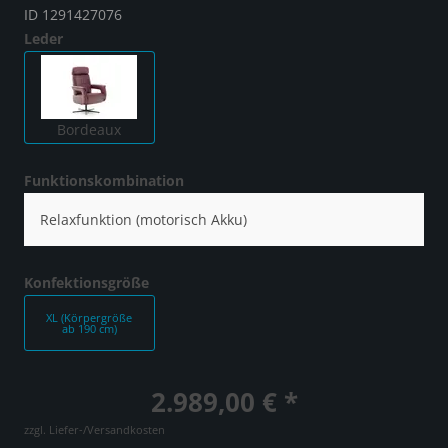
ID 1291427076
Leder
Bordeaux
Funktionskombination
Relaxfunktion (motorisch Akku)
Konfektionsgröße
XL (Körpergröße
ab 190 cm)
2.989,00 € *
zzgl. Liefer-/Versandkosten