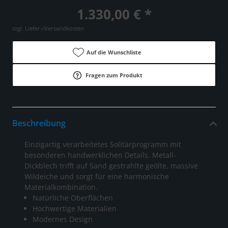
1.330,00 € *
zzgl. Liefer-/Versandkosten
Auf die Wunschliste
Fragen zum Produkt
Beschreibung
Einzigartig verarbeitetes Solitärprogramm mit
besonderen handwerklichen Details. Metall-
Dickblech trifft auf Sand gestrahlte geölte, massive
Wildeiche und sorgt für eine harmonische
Materialkombination.
Natürliche Oberflächen
Hochwertige Materialien
Modernes Design