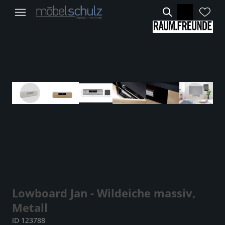
Lowboard Jan - Wildeiche massiv,
Metall
ID 123788