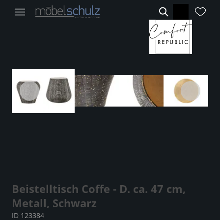
Beistelltisch Coffe - D. ca. 47 cm,
Metall, Schwarz
ID 123384