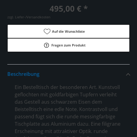
495,00 € *
zzgl. Liefer-/Versandkosten
Auf die Wunschliste
Fragen zum Produkt
Beschreibung
Ein Bestelltisch der besonderen Art. Kunstvoll
geflochten mit goldfarbigen Tupfern verleiht
das Gestell aus schwarzem Eisen dem
Beistelltisch eine edle Note. Kontrastvoll und
passend fügt sich die runde messingfarbige
Tischplatte aus Aluminium dazu. Eine filigrane
Erscheinung mit attraktiver Optik. runde