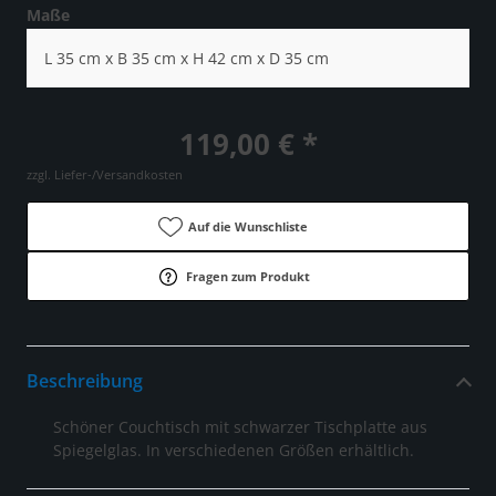
Maße
L 35 cm x B 35 cm x H 42 cm x D 35 cm
119,00 € *
zzgl. Liefer-/Versandkosten
Auf die Wunschliste
Fragen zum Produkt
Beschreibung
Schöner Couchtisch mit schwarzer Tischplatte aus
Spiegelglas. In verschiedenen Größen erhältlich.