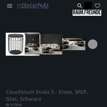
Couchtisch Svala S - Eisen, MDF,
Glas, Schwarz
ID 117314