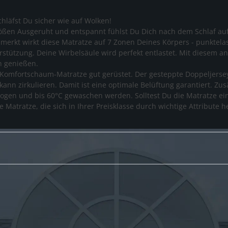
hläfst Du sicher wie auf Wolken!
Größen Ausgeruht und entspannt fühlst Du Dich nach dem Schlaf au
rkt wirkt diese Matratze auf 7 Zonen Deines Körpers - punktela
erstützung. Deine Wirbelsäule wird perfekt entlastet. Mit diesem
n genießen.
e Komfortschaum-Matratze gut gerüstet. Der gesteppte Doppeljers
kann zirkulieren. Damit ist eine optimale Belüftung garantiert. Zu
zogen und bis 60°C gewaschen werden. Solltest Du die Matratze ei
e Matratze, die sich in Ihrer Preisklasse durch wichtige Attribute h