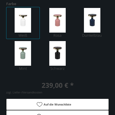
Farbe
Weiß
Rosa
Dunkelblau
Mint
Schwarz
239,00 € *
zzgl. Liefer-/Versandkosten
Auf die Wunschliste