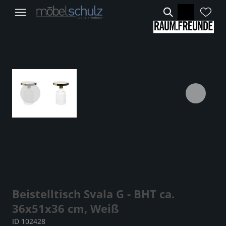
Beistelltisch Svala G - BHT ca.
36x51x36 cm, Weiß
ID 102428