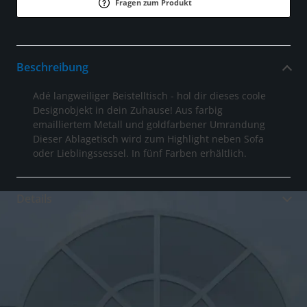
Fragen zum Produkt
Beschreibung
Adé langweiliger Beistelltisch - hol dir dieses coole
Designobjekt in dein Zuhause! Aus farbig
emailliertem Metall und goldfarbener Umrandung
Dieser Ablagetisch wird zum Highlight neben Sofa
oder Lieblingssessel. In fünf Farben erhältlich.
Details