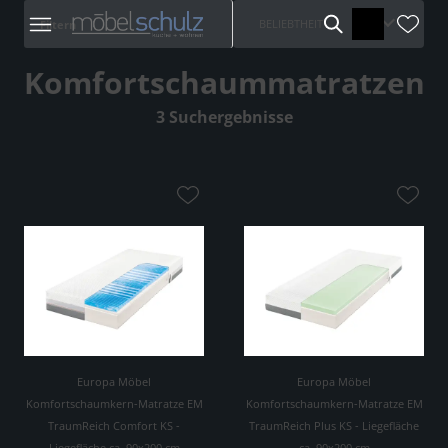
BELIEBTHEIT
Filtern
Komfortschaummatratzen
3 Suchergebnisse
Europa Möbel
Europa Möbel
Komfortschaumkern-Matratze EM
Komfortschaumkern-Matratze EM
TraumReich Comfort KS -
TraumReich Plus KS - Liegefläche
Liegefläche ca. 90x200 cm
ca. 90x200 cm