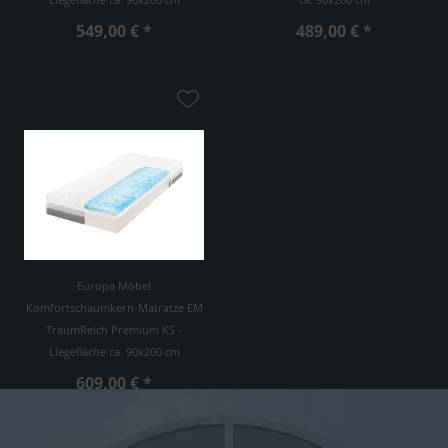
549,00 € *
489,00 € *
Europa Möbel
Komfortschaumkern-Matratze EM
TraumReich Premium KS -
Liegefläche ca. 90x200 cm
609,00 € *