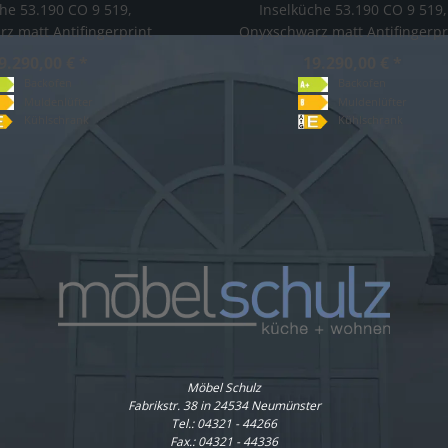
che 53.190 CO 9 519,
Inselküche 53.190 CO 9 519,
z matt Antifingerprint
Onyxschwarz matt Antifingerpr
9.290,00 € *
19.290,00 € *
Backofen
Backofen
Muldenlüfter
Muldenlüfter
Kühlschrank
Kühlschrank
Möbel Schulz
Fabrikstr. 38 in 24534 Neumünster
Tel.:
04321 - 44266
Fax.: 04321 - 44336