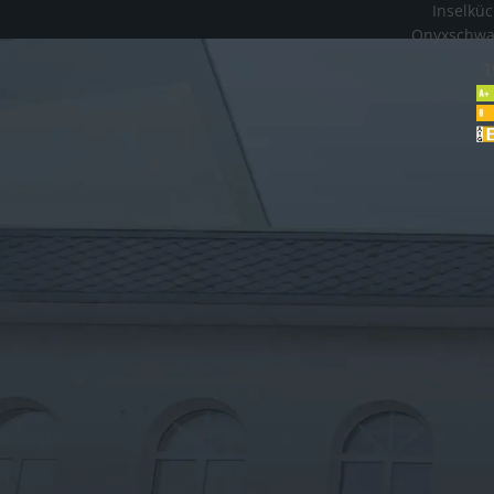
Inselkü
Onyxschwar
1