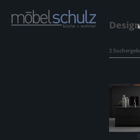
Desig
2 Suchergeb
C