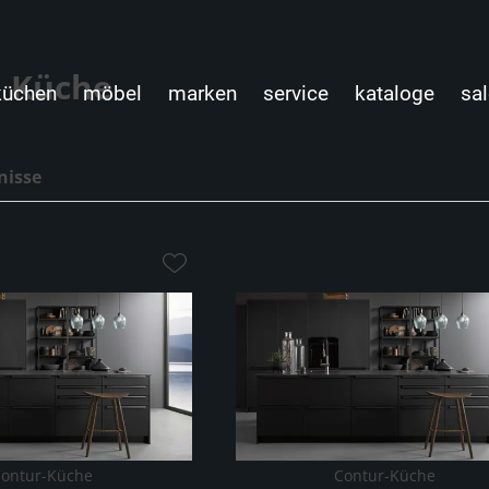
n Küche
küchen
möbel
marken
service
kataloge
sal
nisse
ontur-Küche
Contur-Küche